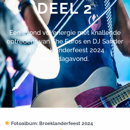
DEEL 2
Een avond vol energie met knallende
optredens van The Euros en DJ Sander
op Broeklanderfeest 2024
Maandagavond.
Fotoalbum: Broeklanderfeest 2024