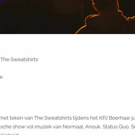
The Sweatshirts
he
 het teken van The Sweatshirts tijdens het KPJ Boerhaar
ische show vol muziek van Normaal, Anouk, Status Quo, 