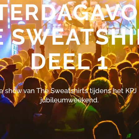
TERDAGAV
E SWEATSHI
DEEL 1
e show van The Sweatshirts tijdens het KPJ
jubileumweekend.