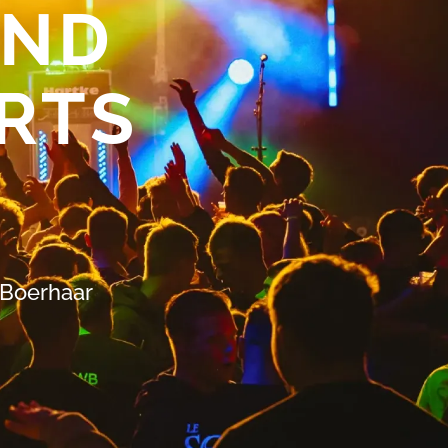
OND
RTS
 Boerhaar