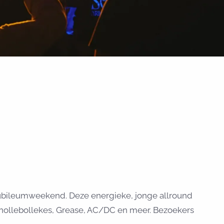
 jubileumweekend. Deze energieke, jonge allround
Snollebollekes, Grease, AC/DC en meer. Bezoekers