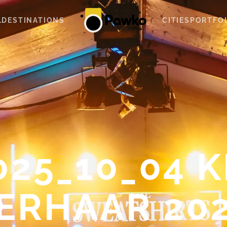
L
DESTINATIONS
CITIES
PORTFO
025_10_04 K
ERHAAR 202