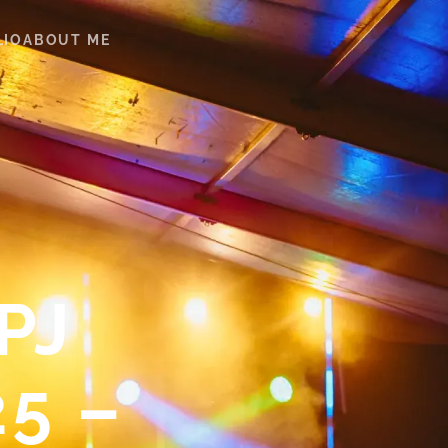
LIO
ABOUT ME
PJ
5 –