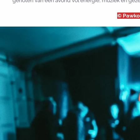
genoten van een avond vol energie, muziek en gezel
© Pawko 