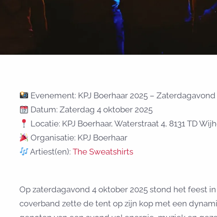
Evenement: KPJ Boerhaar 2025 – Zaterdagavond 
Datum: Zaterdag 4 oktober 2025
Locatie: KPJ Boerhaar, Waterstraat 4, 8131 TD Wij
Organisatie: KPJ Boerhaar
Artiest(en):
The Sweatshirts
Op zaterdagavond 4 oktober 2025 stond het feest in
coverband zette de tent op zijn kop met een dynam