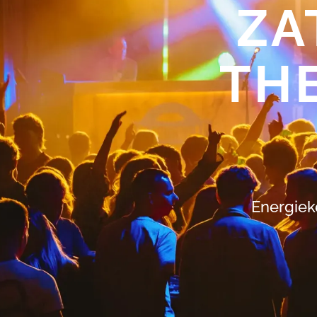
ZA
TH
Energiek